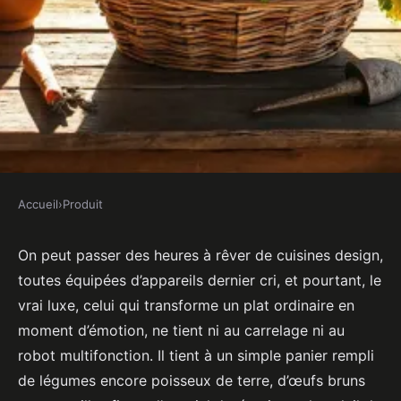
Accueil
›
Produit
PRODUIT
Top 5 conseils pour choisir des
On peut passer des heures à rêver de cuisines design,
toutes équipées d’appareils dernier cri, et pourtant, le
produits fermiers à Bonneval
vrai luxe, celui qui transforme un plat ordinaire en
moment d’émotion, ne tient ni au carrelage ni au
Victor
•
15/04/2026 09:14
•
9 min de lecture
robot multifonction. Il tient à un simple panier rempli
de légumes encore poisseux de terre, d’œufs bruns