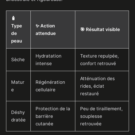
🧴
Type
✨ Action
🎯 Résultat visible
de
attendue
peau
Hydratation
Texture repulpée,
Sèche
intense
confort retrouvé
Atténuation des
Matur
Régénération
rides, éclat
e
cellulaire
restauré
Protection de la
Peu de tiraillement,
Déshy
barrière
souplesse
dratée
cutanée
retrouvée