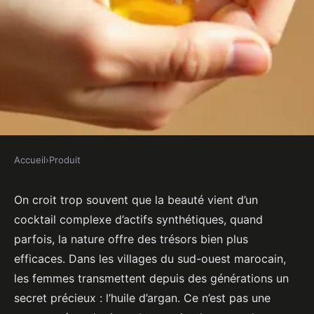
Accueil
›
Produit
PRODUIT
L’huile d’argan : un ingrédient
On croit trop souvent que la beauté vient d’un
cocktail complexe d’actifs synthétiques, quand
surprenant pour une peau
parfois, la nature offre des trésors bien plus
sublime
efficaces. Dans les villages du sud-ouest marocain,
les femmes transmettent depuis des générations un
Amable
•
27/03/2026 10:43
•
8 min de lecture
secret précieux : l’huile d’argan. Ce n’est pas une