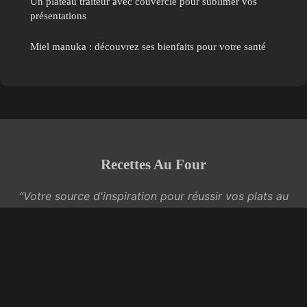
Un plateau traiteur avec couvercle pour sublimer vos
présentations
Miel manuka : découvrez ses bienfaits pour votre santé
Recettes Au Four
“Votre source d'inspiration pour réussir vos plats au
four”
Mentions légales
Contact
© 2026 Recettes Au Four. Tous droits réservés.