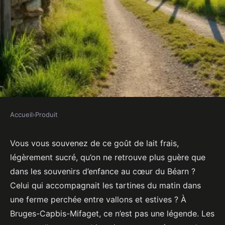
Accueil
›
Produit
PRODUIT
Comment trouver des produits
Vous vous souvenez de ce goût de lait frais,
légèrement sucré, qu’on ne retrouve plus guère que
fermiers à Bruges-Capbis-
dans les souvenirs d’enfance au cœur du Béarn ?
Mifaget ?
Celui qui accompagnait les tartines du matin dans
une ferme perchée entre vallons et estives ? À
Amable
•
06/03/2026 08:16
•
12 min de lecture
Bruges-Capbis-Mifaget, ce n’est pas une légende. Les