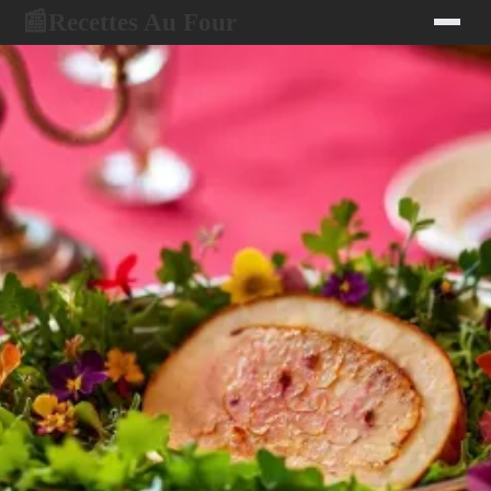
Recettes Au Four
📰