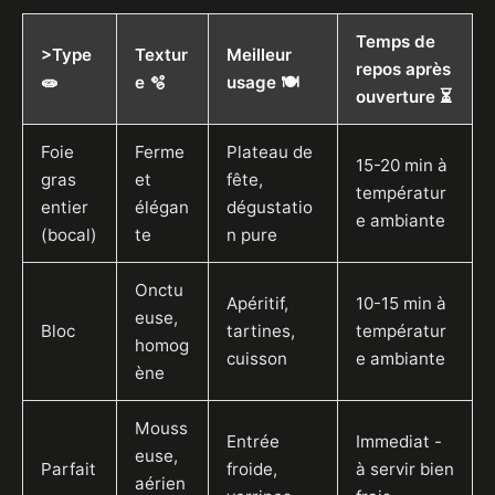
Temps de
>Type
Textur
Meilleur
repos après
🧫
e 🫧
usage 🍽️
ouverture ⏳
Foie
Ferme
Plateau de
15-20 min à
gras
et
fête,
températur
entier
élégan
dégustatio
e ambiante
(bocal)
te
n pure
Onctu
Apéritif,
10-15 min à
euse,
Bloc
tartines,
températur
homog
cuisson
e ambiante
ène
Mouss
Entrée
Immediat -
euse,
Parfait
froide,
à servir bien
aérien