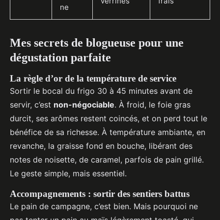
verrines
frais
ne
Mes secrets de blogueuse pour une
dégustation parfaite
La règle d’or de la température de service
Sortir le bocal du frigo 30 à 45 minutes avant de
servir, c’est
non-négociable
. À froid, le foie gras
durcit, ses arômes restent coincés, et on perd tout le
bénéfice de sa richesse. À température ambiante, en
revanche, la graisse fond en bouche, libérant des
notes de noisette, de caramel, parfois de pain grillé.
Le geste simple, mais essentiel.
Accompagnements : sortir des sentiers battus
Le pain de campagne, c’est bien. Mais pourquoi ne
pas tenter un pain au maïs légèrement toasté, qui