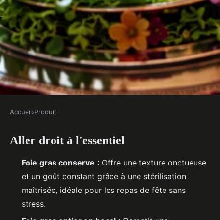
Accueil
›
Produit
PRODUIT
Aller droit à l'essentiel
5 raisons d'inclure le foie gras en
conserve dans vos repas
Foie gras conserve
: Offre une texture onctueuse
spéciaux
et un goût constant grâce à une stérilisation
maîtrisée, idéale pour les repas de fête sans
Amable
•
06/04/2026 18:31
•
8 min de lecture
stress.